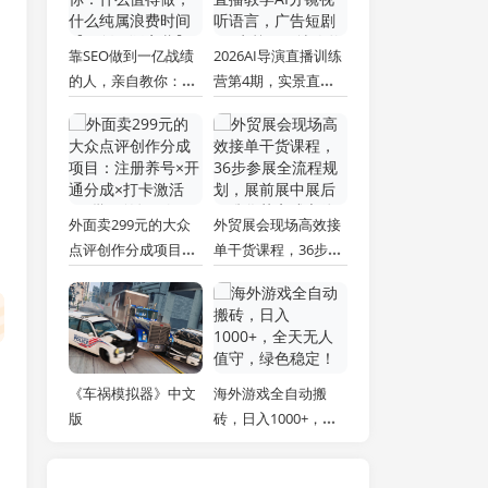
靠SEO做到一亿战绩
2026AI导演直播训练
的人，亲自教你：什
营第4期，实景直播
么值得做，什么纯属
教学AI分镜视听语
浪费时间【原创双语
言，广告短剧MV实
字幕】
战，解决人物画面崩
坏痛点
外面卖299元的大众
外贸展会现场高效接
点评创作分成项目：
单干货课程，36步参
注册养号×开通分成×
展全流程规划，展前
打卡激活×AI批量笔
展中展后标准化获客
记×次日见收益，月
成交体系
入1w+
《车祸模拟器》中文
海外游戏全自动搬
版
砖，日入1000+，全
天无人值守，绿色稳
定！