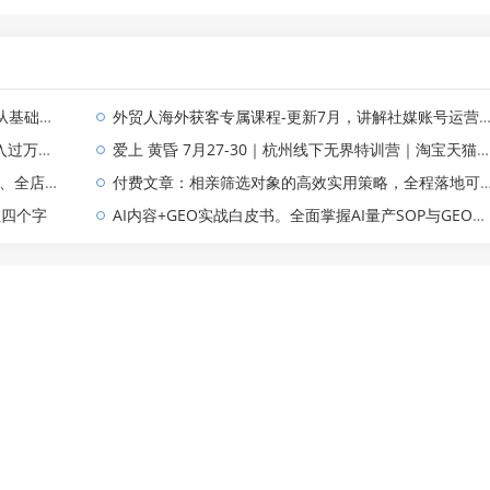
直播变现体系
外贸人海外获客专属课程-更新7月，讲解社媒账号运营AI矩阵玩法，，系统掌握海外客户开发全流程实战方法
定价全拆解
爱上 黄昏 7月27-30｜杭州线下无界特训营｜淘宝天猫AI推广｜直通车人群｜全套PPT SOP思维导图资料包
，月入破5万
付费文章：相亲筛选对象的高效实用策略，全程落地可实操，规避短择、利己型相亲对象
住四个字
AI内容+GEO实战白皮书。全面掌握AI量产SOP与GEO分发机制