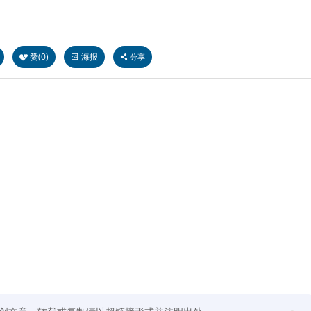
赞(
0
)
海报
分享