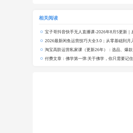
相关阅读
宝子哥抖音快手无人直播课-2026年8月5更新｜从基础搭建到高阶起号，稳号防封技术，搭建自动化
2026最新闲鱼运营技巧大全3.0；从零基础到月入过万，卖货准备、链接搭建到选品
淘宝高阶运营私家课（更新26年）：选品、爆款、全店动销，三模块构建盈利闭环
付费文章：佛学第一弹:关于佛学，你只需要记