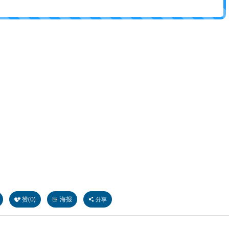
赞(
0
)
海报
分享