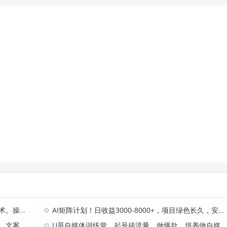
年不用愁!
AI矩阵计划！日收益3000-8000+，项目绿色长久，安全合规靠谱，可批量放大。扶持工作室和分公司
现方式都可做
U哥自媒体训练营，起号搞流量，做爆款，培养做自媒体能力