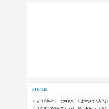
相关阅读
爱奇艺搬砖，一套可复制、可批量执行的方法技术。操作一个月，整
学会这套婆媳短剧全流程：起号快吸引女性粉丝，文案剪辑视频制作一站式搞定，多种变