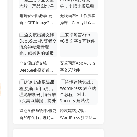
电商设计师必学-更
无线画布AI工作流实
新：GPT-Image2一
操课｜ComfyUI双端
键生成专业视觉大
教学，手把手搭建电
片，产品图到详情页
商带货流程，一键批
全流程
量产出图文短视频素
材
全文流出梁文锋
安卓闲言App v6.8 文
DeepSeek投资者交
字文艺软件
流会神秘录音曝光，
感兴趣的抓紧看
缠论实战系统课程(更
跨境建站实战：
新26年6月)，理论解
WordPress 独立站全
析+行情分解+买卖点
教程，对比 Shopify
捕捉，提升交易胜
建站优劣，零基础完