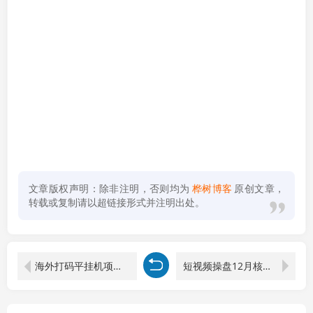
文章版权声明：除非注明，否则均为
桦树博客
原创文章，
转载或复制请以超链接形式并注明出处。
海外打码平挂机项目，全自动撸美金，无脑月入5000+
短视频操盘12月核心课程：自然流量打通，现象级IP养成，实战经验分享