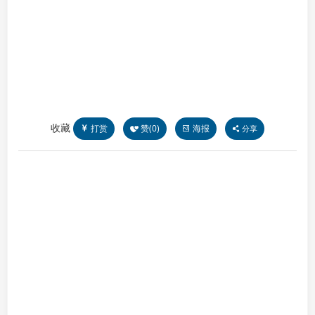
收藏
打赏
赞(
0
)
海报
分享