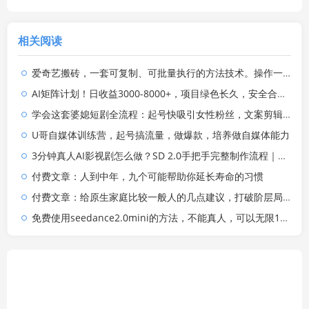
相关阅读
爱奇艺搬砖，一套可复制、可批量执行的方法技术。操作一个月，整年不用愁!
AI矩阵计划！日收益3000-8000+，项目绿色长久，安全合规靠谱，可批量放大。扶持工作室和分公司
学会这套婆媳短剧全流程：起号快吸引女性粉丝，文案剪辑视频制作一站式搞定，多种变现方式都可做
U哥自媒体训练营，起号搞流量，做爆款，培养做自媒体能力
3分钟真人AI影视剧怎么做？SD 2.0手把手完整制作流程｜Higgsfield 14天SD 2.0/2.5无限生成
付费文章：人到中年，九个可能帮助你延长寿命的习惯
付费文章：给原生家庭比较一般人的几点建议，打破阶层局限，实现个人与家族代际向上跃升
免费使用seedance2.0mini的方法，不能真人，可以无限10秒视频，9图+3音频参考