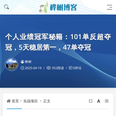
个人业绩冠军秘籍：101单反超夺
冠，5天稳居第一，47单夺冠
桦树
2025-04-19
352阅读
0评论
首页
实战项目
正文