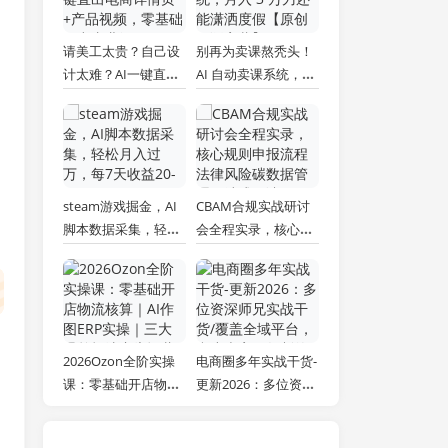
请美工太贵？自己设
别再为卖课熬秃头！
计太难？AI一键直出
AI 自动卖课系统，月
电商详情页+产品视
入 3 万刀还能潇洒度
频，零基础做出专业
假【原创双语字幕】
级效果 (更新)
steam游戏掘金，AI
CBAM合规实战研讨
脚本数据采集，轻松
会全程实录，核心规
月入过万，每7天收
则申报流程法律风险
益20-80%
碳数据管理一站式解
读
2026Ozon全阶实操
电商圈多年实战干货-
课：零基础开店物流
更新2026：多位资深
核算｜AI作图ERP实
师兄实战干货/覆盖全
操｜三大爆单打法广
域平台，中小卖家可