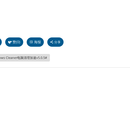
赞(
0
)
海报
分享
ows Cleaner电脑清理加速v5.0.5