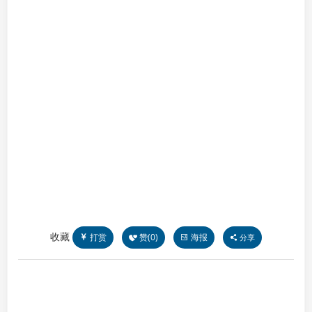
收藏
打赏
赞(
0
)
海报
分享