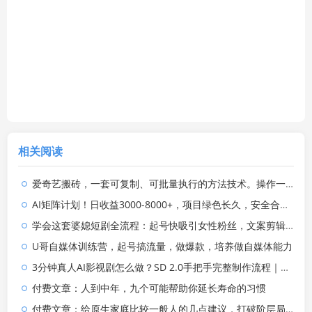
相关阅读
爱奇艺搬砖，一套可复制、可批量执行的方法技术。操作一个月，整年不用愁!
AI矩阵计划！日收益3000-8000+，项目绿色长久，安全合规靠谱，可批量放大。扶持工作室和分公司
学会这套婆媳短剧全流程：起号快吸引女性粉丝，文案剪辑视频制作一站式搞定，多种变现方式都可做
U哥自媒体训练营，起号搞流量，做爆款，培养做自媒体能力
3分钟真人AI影视剧怎么做？SD 2.0手把手完整制作流程｜Higgsfield 14天SD 2.0/2.5无限生成
付费文章：人到中年，九个可能帮助你延长寿命的习惯
付费文章：给原生家庭比较一般人的几点建议，打破阶层局限，实现个人与家族代际向上跃升