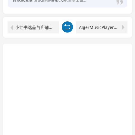
小红书选品与店铺运营秘籍，抖店拼多多货源筛选，爆款笔记+直播流量攻略
AlgerMusicPlayer播放器v4.7.1