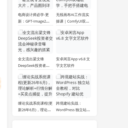
电商设计师必学-更
无线画布AI工作流实
新：GPT-Image2一
操课｜ComfyUI双端
键生成专业视觉大
教学，手把手搭建电
片，产品图到详情页
商带货流程，一键批
全流程
量产出图文短视频素
材
全文流出梁文锋
安卓闲言App v6.8 文
DeepSeek投资者交
字文艺软件
流会神秘录音曝光，
感兴趣的抓紧看
缠论实战系统课程(更
跨境建站实战：
新26年6月)，理论解
WordPress 独立站全
析+行情分解+买卖点
教程，对比 Shopify
捕捉，提升交易胜
建站优劣，零基础完