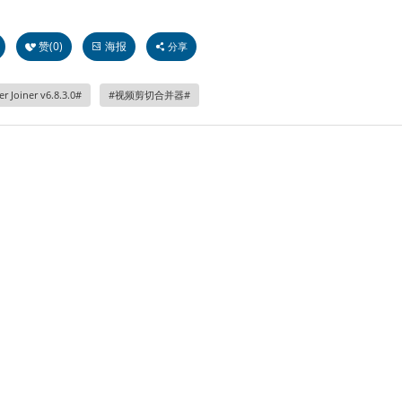
赞(
0
)
海报
分享
r Joiner v6.8.3.0
视频剪切合并器