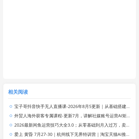
相关阅读
宝子哥抖音快手无人直播课-2026年8月5更新｜从基础搭建到高阶起号，稳号防封技术，搭建自动化直播变现体系
外贸人海外获客专属课程-更新7月，讲解社媒账号运营AI矩阵玩法，，系统掌握海外客户开发全流程实战方法
2026最新闲鱼运营技巧大全3.0；从零基础到月入过万，卖货准备、链接搭建到选品定价全拆解
爱上 黄昏 7月27-30｜杭州线下无界特训营｜淘宝天猫AI推广｜直通车人群｜全套PPT SOP思维导图资料包