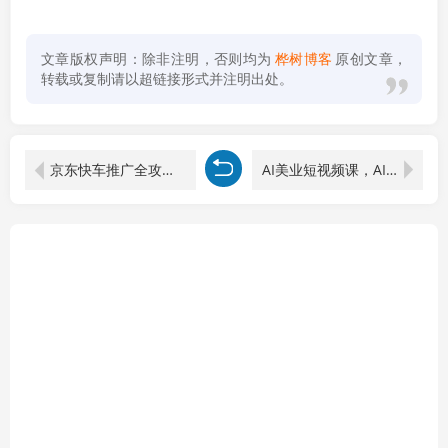
文章版权声明：除非注明，否则均为
桦树博客
原创文章，
转载或复制请以超链接形式并注明出处。
京东快车推广全攻略，核心公式与智能车玩法，新手必学拉新收割策略
AI美业短视频课，AI工具组合，账号搭建技巧，爆款内容创作，同城流量获取