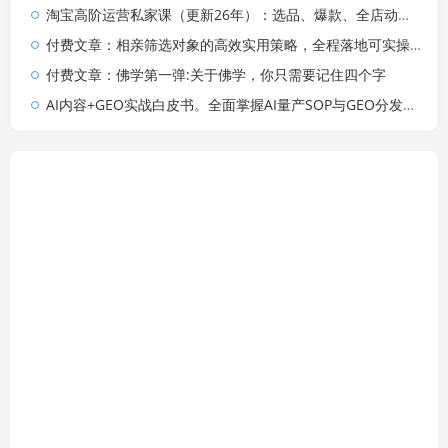
淘宝高阶运营私家课（更新26年）：选品、爆款、全店动销，三模块构建盈利闭环，月入破5万
付费文章：相亲筛选对象的高效实用策略，全程落地可实操，规避短择、利己型相亲对象
付费文章：佛学第一弹:关于佛学，你只需要记住四个字
AI内容+GEO实战白皮书。全面掌握AI量产SOP与GEO分发机制