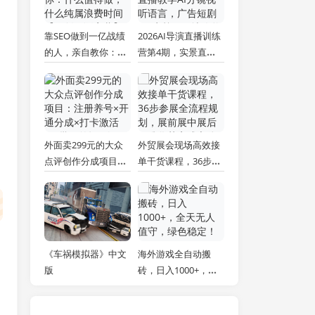
靠SEO做到一亿战绩
2026AI导演直播训练
的人，亲自教你：什
营第4期，实景直播
么值得做，什么纯属
教学AI分镜视听语
浪费时间【原创双语
言，广告短剧MV实
字幕】
战，解决人物画面崩
坏痛点
外面卖299元的大众
外贸展会现场高效接
点评创作分成项目：
单干货课程，36步参
注册养号×开通分成×
展全流程规划，展前
打卡激活×AI批量笔
展中展后标准化获客
记×次日见收益，月
成交体系
入1w+
《车祸模拟器》中文
海外游戏全自动搬
版
砖，日入1000+，全
天无人值守，绿色稳
定！