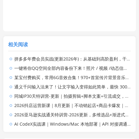
相关阅读
拼多多年费会员实战(更新2026年)：从基础到高阶盈利，干货拉满，帮你建立稳定盈利运营知识体系
一键将你QQ空间全部内容备份下来！照片 / 视频 /动态信息全存本地，Github最新开源项目 QzoneArchive
某宝付费购买，常用6G音效合集！970+首宣传片背景音乐，无版权可商用大气素材，分类清晰，高质量内容
通义千问输入法来了！让文字输入变得如此简单，最快 300 字/分，AI 自动润色，说话秒变工整文字
同城IP30天特训营-更新｜拍摄剪辑+脚本文案+引流成交，打爆本地流量提升门店业绩实操教学
2026抖店运营新课｜8月更新｜不动销起店+商品卡爆发｜达人玩法+店群批量复制｜轻松玩转抖音小店全域流量
2026亚马逊实战通关特训营-2026更新，多维选品+渐进式打法+AI应用，从0到1打造盈利店铺
AI CodeX实战课｜Windows/Mac 本地部署｜API 对接调通｜Skill 自制｜漫剧剪辑｜网站 VR 项目｜AI项目落地全教程