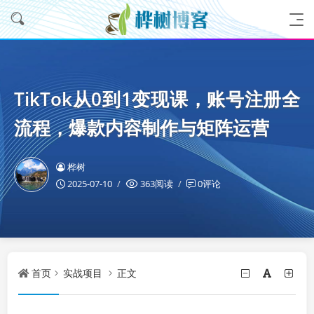
TikTok从0到1变现课，账号注册全
流程，爆款内容制作与矩阵运营
桦树
2025-07-10
363阅读
0评论
首页
实战项目
正文