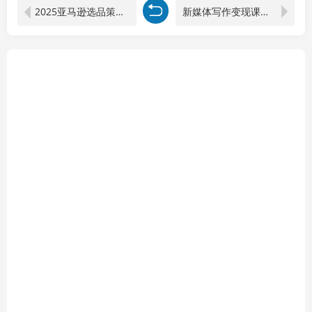
2025亚马逊选品策略与新品推广，广告优化与政策解读，促销活动与运营规划
新媒体写作变现课，爆款文章写作技巧，选题策划与素材积累方法