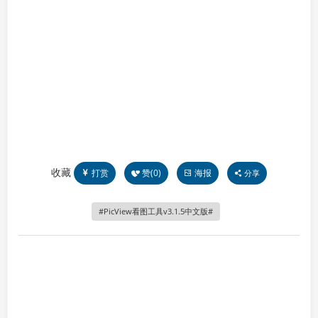
收藏
打赏
赞(
0
)
海报
分享
PicView看图工具v3.1.5中文版