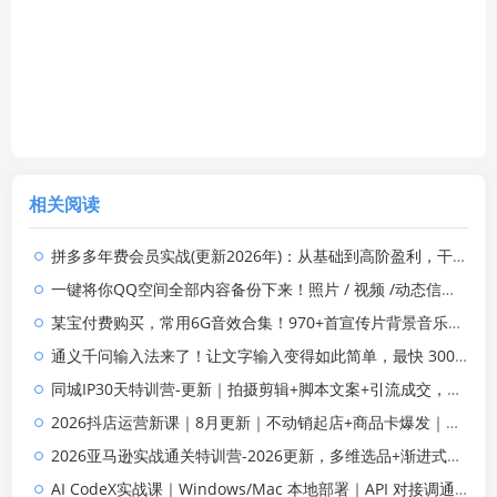
相关阅读
拼多多年费会员实战(更新2026年)：从基础到高阶盈利，干货拉满，帮你建立稳定盈利运营知识体系
一键将你QQ空间全部内容备份下来！照片 / 视频 /动态信息全存本地，Github最新开源项目 QzoneArchive
某宝付费购买，常用6G音效合集！970+首宣传片背景音乐，无版权可商用大气素材，分类清晰，高质量内容
通义千问输入法来了！让文字输入变得如此简单，最快 300 字/分，AI 自动润色，说话秒变工整文字
同城IP30天特训营-更新｜拍摄剪辑+脚本文案+引流成交，打爆本地流量提升门店业绩实操教学
2026抖店运营新课｜8月更新｜不动销起店+商品卡爆发｜达人玩法+店群批量复制｜轻松玩转抖音小店全域流量
2026亚马逊实战通关特训营-2026更新，多维选品+渐进式打法+AI应用，从0到1打造盈利店铺
AI CodeX实战课｜Windows/Mac 本地部署｜API 对接调通｜Skill 自制｜漫剧剪辑｜网站 VR 项目｜AI项目落地全教程