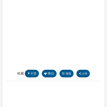
收藏
打赏
赞(
0
)
海报
分享