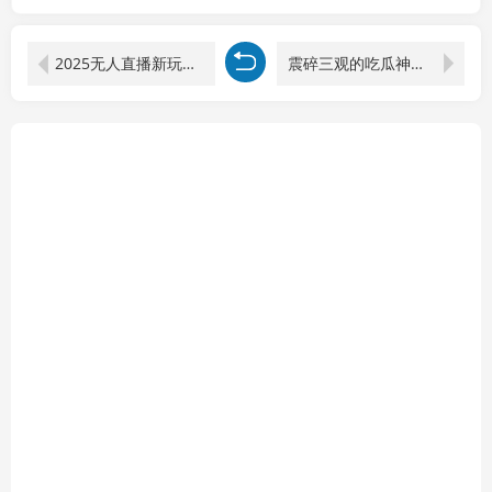
2025无人直播新玩法-7月：纯无玩法/实景AI/真人玩法/绿幕玩法/真转无玩法
震碎三观的吃瓜神文，一键生成100%原创，小白也能日入千元，可批量复制