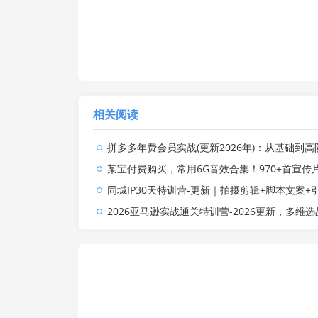
相关阅读
拼多多年费会员实战(更新2026年)：从基础到高阶盈利，干货拉满，帮你建立稳定盈利
某宝付费购买，常用6G音效合集！970+首宣传片背景音乐，无版权可商用大气素材，分类清晰，
同城IP30天特训营-更新｜拍摄剪辑+脚本文案+引流成交，打爆本地流量提升门店业
2026亚马逊实战通关特训营-2026更新，多维选品+渐进式打法+AI应用，从0到1打