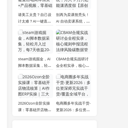
请美工太贵？自己设
别再为卖课熬秃头！
计太难？AI一键直出
AI 自动卖课系统，月
电商详情页+产品视
入 3 万刀还能潇洒度
频，零基础做出专业
假【原创双语字幕】
级效果 (更新)
steam游戏掘金，AI
CBAM合规实战研讨
脚本数据采集，轻松
会全程实录，核心规
月入过万，每7天收
则申报流程法律风险
益20-80%
碳数据管理一站式解
读
2026Ozon全阶实操
电商圈多年实战干货-
课：零基础开店物流
更新2026：多位资深
核算｜AI作图ERP实
师兄实战干货/覆盖全
操｜三大爆单打法广
域平台，中小卖家可