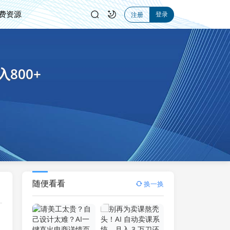
费资源
登录
注册
800+
随便看看
换一换