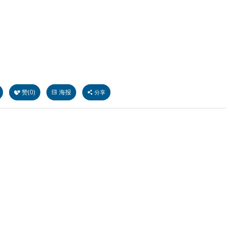
赞(
0
)
海报
分享