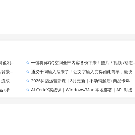
运营知识体系
一键将你QQ空间全部内容备份下来！照片 / 视频 /动态信息全存本地，Github最新开源项目 QzoneArchive
高质量内容
通义千问输入法来了！让文字输入变得如此简单，最快 300 字/分，AI 自动润色，说话秒变工整文字
绩实操教学
2026抖店运营新课｜8月更新｜不动销起店+商品卡爆发｜达人玩法+店群批量复制｜轻松玩转抖音小店全域流量
造盈利店铺
AI CodeX实战课｜Windows/Mac 本地部署｜API 对接调通｜Skill 自制｜漫剧剪辑｜网站 VR 项目｜AI项目落地全教程