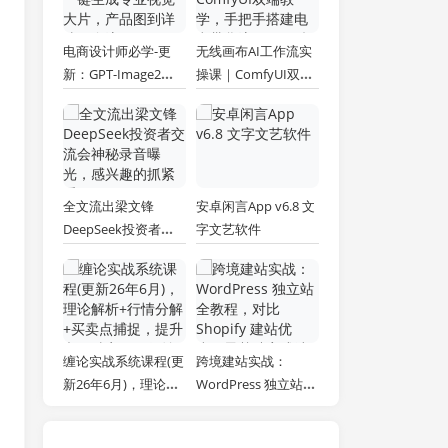
电商设计师必学-更
无线画布AI工作流实
新：GPT-Image2一
操课｜ComfyUI双端
键生成专业视觉大
教学，手把手搭建电
片，产品图到详情页
商带货流程，一键批
全流程
量产出图文短视频素
材
全文流出梁文锋
安卓闲言App v6.8 文
DeepSeek投资者交
字文艺软件
流会神秘录音曝光，
感兴趣的抓紧看
缠论实战系统课程(更
跨境建站实战：
新26年6月)，理论解
WordPress 独立站全
析+行情分解+买卖点
教程，对比 Shopify
捕捉，提升交易胜
建站优劣，零基础完