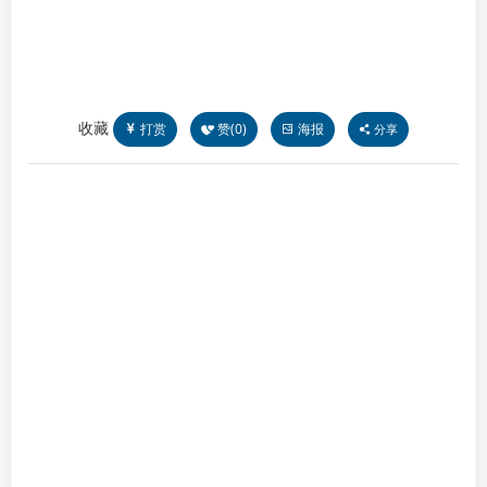
收藏
打赏
赞(
0
)
海报
分享