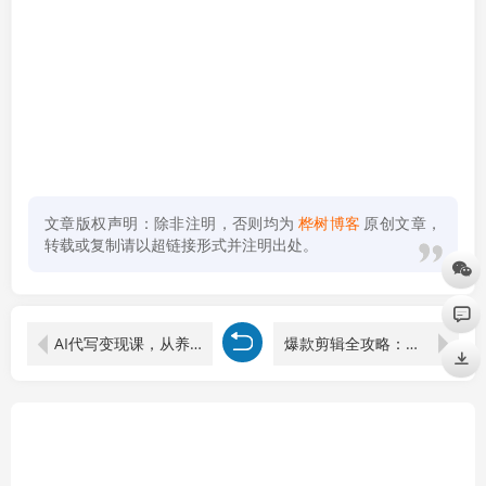
文章版权声明：除非注明，否则均为
桦树博客
原创文章，
转载或复制请以超链接形式并注明出处。
AI代写变现课，从养号、提示词优化、私域谈单、高客单写作，7天掌握月入5w
爆款剪辑全攻略：涵盖三农/3C数码/服装/母婴百货等12大品类，月出单3000+