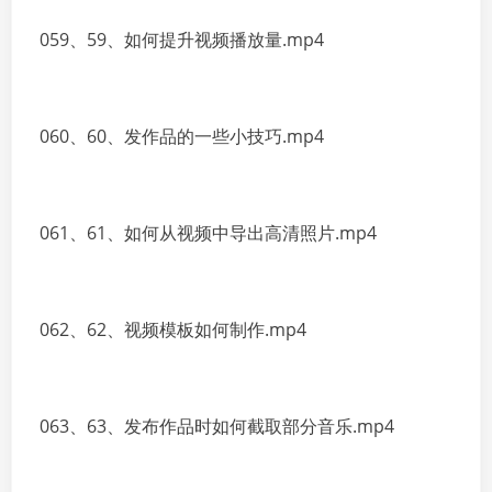
059、59、如何提升视频播放量.mp4
060、60、发作品的一些小技巧.mp4
061、61、如何从视频中导出高清照片.mp4
062、62、视频模板如何制作.mp4
063、63、发布作品时如何截取部分音乐.mp4