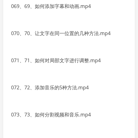
069、69、如何添加字幕和动画.mp4
070、70、让文字在同一位置的几种方法.mp4
071、71、如何对局部文字进行调整.mp4
072、72、添加音乐的5种方法.mp4
073、73、如何分割视频和音乐.mp4