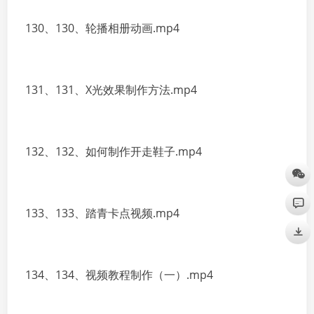
130、130、轮播相册动画.mp4
131、131、X光效果制作方法.mp4
132、132、如何制作开走鞋子.mp4
133、133、踏青卡点视频.mp4
134、134、视频教程制作（一）.mp4