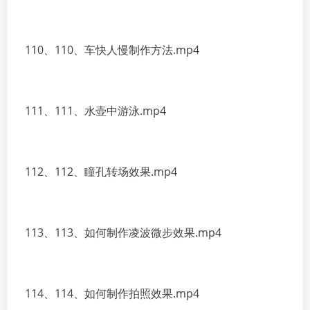
110、110、车快人慢制作方法.mp4
111、111、水壶中游泳.mp4
112、112、瞳孔转场效果.mp4
113、113、如何制作凌波微步效果.mp4
114、114、如何制作拍照效果.mp4