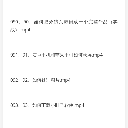
090、90、如何把分镜头剪辑成一个完整作品（实
战）.mp4
091、91、安卓手机和苹果手机如何录屏.mp4
092、92、如何处理图片.mp4
093、93、如何下载小叶子软件.mp4