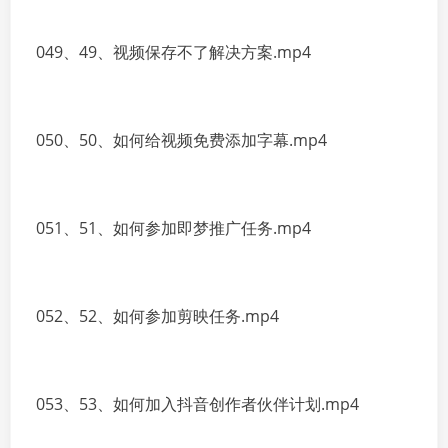
049、49、视频保存不了解决方案.mp4
050、50、如何给视频免费添加字幕.mp4
051、51、如何参加即梦推广任务.mp4
052、52、如何参加剪映任务.mp4
053、53、如何加入抖音创作者伙伴计划.mp4