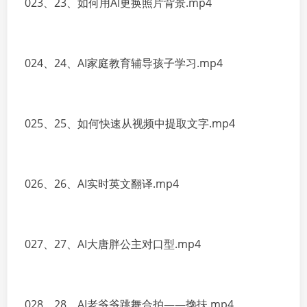
023、23、如何用AI更换照片背景.mp4
024、24、AI家庭教育辅导孩子学习.mp4
025、25、如何快速从视频中提取文字.mp4
026、26、AI实时英文翻译.mp4
027、27、AI大唐胖公主对口型.mp4
028、28、AI老爷爷跳舞合拍——搀扶.mp4