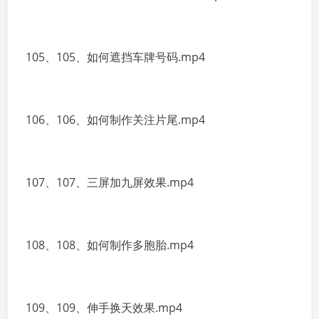
105、105、如何遮挡车牌号码.mp4
106、106、如何制作关注片尾.mp4
107、107、三屏加九屏效果.mp4
108、108、如何制作多胞胎.mp4
109、109、伸手换天效果.mp4