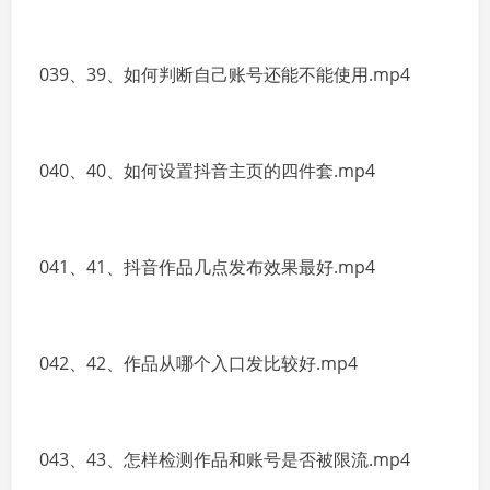
039、39、如何判断自己账号还能不能使用.mp4
040、40、如何设置抖音主页的四件套.mp4
041、41、抖音作品几点发布效果最好.mp4
042、42、作品从哪个入口发比较好.mp4
043、43、怎样检测作品和账号是否被限流.mp4