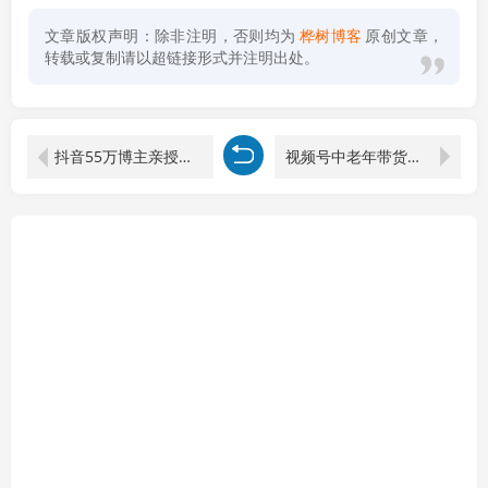
文章版权声明：除非注明，否则均为
桦树博客
原创文章，
转载或复制请以超链接形式并注明出处。
抖音55万博主亲授：影视情感混剪不露脸不拍素材，新手也能拿精选分成收益
视频号中老年带货实战：AI生成爆款文案+克隆配音，图文视频批量起号