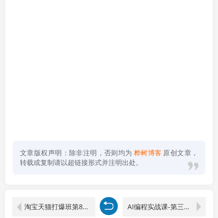
文章版权声明：除非注明，否则均为
桦树博客
原创文章，
转载或复制请以超链接形式并注明出处。
淘宝天猫打爆班第81期：无界关键词全域起爆，标准计划4重打法稳投产比
AI编程实战课-第三期-5月9更新：零基础从创意到变现，覆盖全品类产品开发，把想法变成赚钱项目