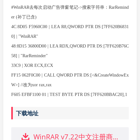
#WinRAR去每次启动广告弹窗笔记->搜索字符串：RarRemind
er (补丁已含)
4C:8D05 F5960C00 | LEA R8,QWORD PTR DS:[7FF620B6831
0] | "WinRAR"
48:8D15 36800D00 | LEA RDX,QWORD PTR DS:[7FF620B76C
58] | "RarReminder"
33C9 | XOR ECX,ECX
FF15 062F0C00 | CALL QWORD PTR DS:[<&CreateWindowEx
W>] //改为xor rax,rax
F605 EFBF1100 01 | TEST BYTE PTR DS:[7FF620BBAC20],1
下载地址
WinRAR v7.22中文注册商业版下载