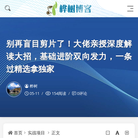
别再盲目剪片了！大佬亲授深度解
读大招，基础进阶双向发力，一条
过精选拿独家
桦树
05-11
154阅读
0评论
首页
实战项目
正文