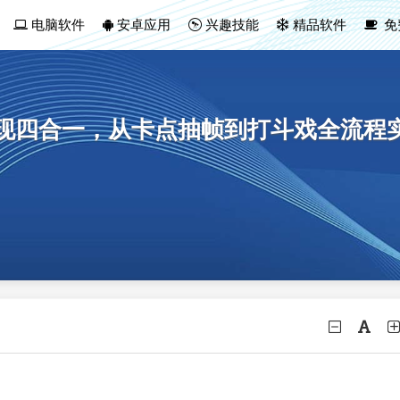
电脑软件
安卓应用
兴趣技能
精品软件
免
文变现四合一，从卡点抽帧到打斗戏全流程