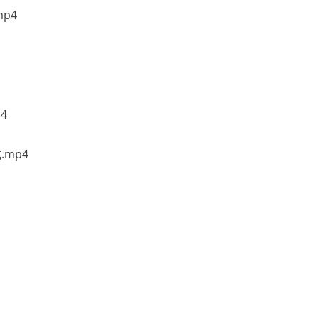
p4
4
.mp4