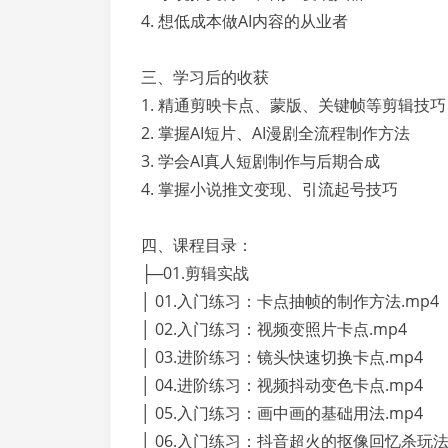
4. 想低成本做AI内容的从业者
三、学习后的收获
1. 精通剪映卡点、蒙版、关键帧等剪辑技巧
2. 掌握AI短片、AI漫剧全流程制作方法
3. 学会AI真人短剧制作与后期合成
4. 掌握小说推文变现、引流起号技巧
四、课程目录：
├─01.剪辑实战
│ 01.入门练习：卡点抽帧的制作方法.mp4
│ 02.入门练习：视频变照片卡点.mp4
│ 03.进阶练习：镜头快速切换卡点.mp4
│ 04.进阶练习：视频抖动变色卡点.mp4
│ 05.入门练习：画中画的基础用法.mp4
│ 06.入门练习：抖音超火的抠像回忆杀玩法.