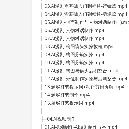
│ 03.AI漫剧零基础入门到精通-运镜篇.mp4
│ 04.AI漫剧零基础入门到精通-剪辑篇.mp4
│ 05.AI漫剧-封面制作与人物对话制作(1).m
│ 06.AI漫剧-人物对话制作.mp4
│ 07.AI漫剧-人物对话制作.mp4
│ 08.AI漫剧-构图镜头实操教程.mp4
│ 09.AI漫剧-构图分镜实操.mp4
│ 10.AI漫剧-构图分镜实操.mp4
│ 11.AI漫剧-构图与镜头后期整合.mp4
│ 12.AI漫剧-分镜制作实操与后期整合.mp4
│ 13.超燃打戏提示词+动作剪辑拆解.mp4
│ 14.超燃打戏制作.mp4
│ 15.超燃打戏提示词.mp4
│
├─04.AI视频制作
│ 01.AI视频制作-AI短剧制作_syy.mp4