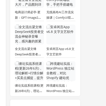
电商设计师必学-更
无线画布AI工作流实
新：GPT-Image2一
操课｜ComfyUI双端
键生成专业视觉大
教学，手把手搭建电
片，产品图到详情页
商带货流程，一键批
全流程
量产出图文短视频素
材
全文流出梁文锋
安卓闲言App v6.8 文
DeepSeek投资者交
字文艺软件
流会神秘录音曝光，
感兴趣的抓紧看
缠论实战系统课程(更
跨境建站实战：
新26年6月)，理论解
WordPress 独立站全
析+行情分解+买卖点
教程，对比 Shopify
捕捉，提升交易胜
建站优劣，零基础完