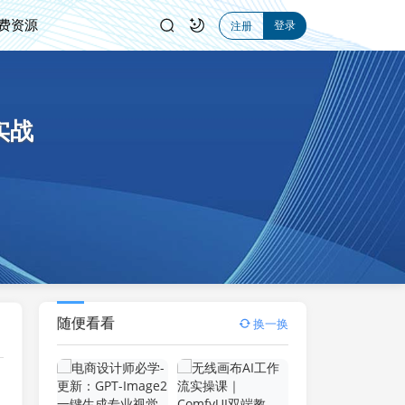
费资源
登录
注册
实战
随便看看
换一换