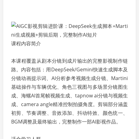
课程内容简介
本课程覆盖从剧本分镜到成片输出的完整影视制作链
路。内容包括：用DeepSeek/Gemini快速生成脚本及
分镜动画提示词、AI分析参考视频生成分镜、Martini
基础操作与车辆优化、角色三视图与多场景分镜图生
成、海螺AI首尾帧视频生成、tapnow ai分镜与视频生
成、camera angle精准控制拍摄角度。剪辑部分涵盖
初剪、节奏调整、音效添加、抖动特效、颜色统一、
BGM调整及最终输出，完整制作一部AI影视作品。