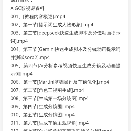
课程目录：
AIGC影视课资料
001、[教程内容概述].mp4
002、第一节[提示词生成人物形象].mp4
003、第二节[deepseek快速生成脚本及分镜动画提示
词].mp4
004、第三节[Gemini快速生成脚本及分镜动画提示词
并测试sora2].mp4
005、第四节[Ai分析参考视频快速生成分镜及动画提
示词].mp4
006、第一节[Martini基础操作及车辆优化].mp4
007、第二节[角色三视图生成].mp4
008、第三节[生成第一场分镜图].mp4
009、第四节[生成分镜围].mp4
010、第五节[生成分镜图].mp4
011、第六节[生成车辆主观视角].mp4