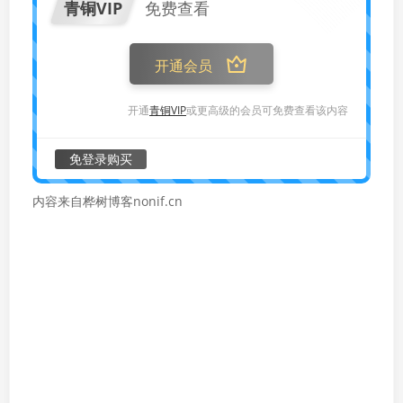
青铜VIP
免费查看
开通会员
开通
青铜VIP
或更高级的会员可免费查看该内容
免登录购买
内容来自桦树博客nonif.cn