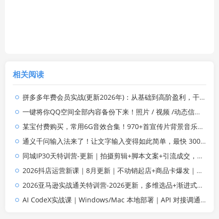
相关阅读
拼多多年费会员实战(更新2026年)：从基础到高阶盈利，干货拉满，帮你建立稳定盈利运营知识体系
一键将你QQ空间全部内容备份下来！照片 / 视频 /动态信息全存本地，Github最新开源项目 QzoneArchive
某宝付费购买，常用6G音效合集！970+首宣传片背景音乐，无版权可商用大气素材，分类清晰，高质量内容
通义千问输入法来了！让文字输入变得如此简单，最快 300 字/分，AI 自动润色，说话秒变工整文字
同城IP30天特训营-更新｜拍摄剪辑+脚本文案+引流成交，打爆本地流量提升门店业绩实操教学
2026抖店运营新课｜8月更新｜不动销起店+商品卡爆发｜达人玩法+店群批量复制｜轻松玩转抖音小店全域流量
2026亚马逊实战通关特训营-2026更新，多维选品+渐进式打法+AI应用，从0到1打造盈利店铺
AI CodeX实战课｜Windows/Mac 本地部署｜API 对接调通｜Skill 自制｜漫剧剪辑｜网站 VR 项目｜AI项目落地全教程