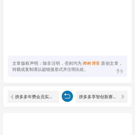
文章版权声明：除非注明，否则均为
桦树博客
原创文章，
转载或复制请以超链接形式并注明出处。
拼多多年费会员实战(更新26年5月15)：从基础到高阶盈利，干货拉满，诊断+推广+活动全教
拼多多享智创新赛道，卖一切可以通过网盘链接交付的虚拟商品，轻松月入10000＋