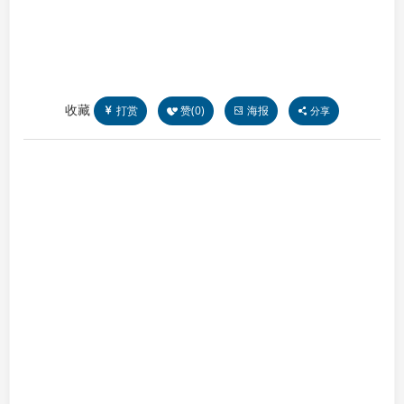
收藏
打赏
赞(
0
)
海报
分享