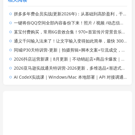
拼多多年费会员实战(更新2026年)：从基础到高阶盈利，干货拉满，帮你建立稳定盈利运营知识体系
一键将你QQ空间全部内容备份下来！照片 / 视频 /动态信息全存本地，Github最新开源项目 QzoneArchive
某宝付费购买，常用6G音效合集！970+首宣传片背景音乐，无版权可商用大气素材，分类清晰，高质量内容
通义千问输入法来了！让文字输入变得如此简单，最快 300 字/分，AI 自动润色，说话秒变工整文字
同城IP30天特训营-更新｜拍摄剪辑+脚本文案+引流成交，打爆本地流量提升门店业绩实操教学
2026抖店运营新课｜8月更新｜不动销起店+商品卡爆发｜达人玩法+店群批量复制｜轻松玩转抖音小店全域流量
2026亚马逊实战通关特训营-2026更新，多维选品+渐进式打法+AI应用，从0到1打造盈利店铺
AI CodeX实战课｜Windows/Mac 本地部署｜API 对接调通｜Skill 自制｜漫剧剪辑｜网站 VR 项目｜AI项目落地全教程