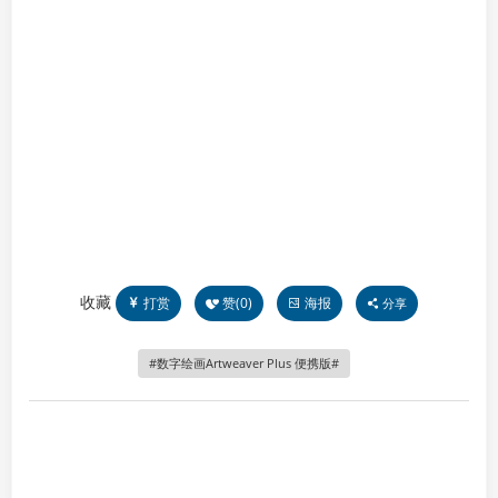
收藏
打赏
赞(
0
)
海报
分享
数字绘画Artweaver Plus 便携版