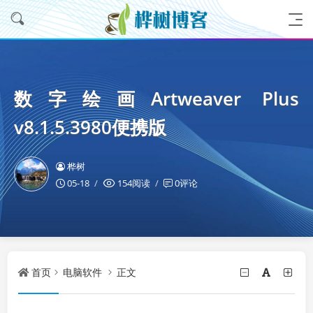
数字绘画Artweaver Plus
v8.1.5.3980便携版
桦树
05-18
154阅读
0评论
首页
电脑软件
正文