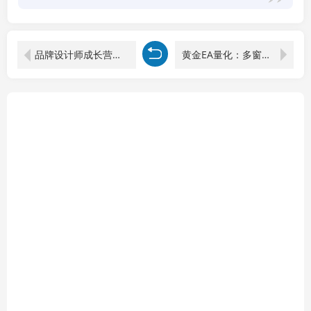
品牌设计师成长营第9期，AI赋能+技能实操+求职自媒体，全维度提升竞争力
黄金EA量化：多窗口矩阵稳定运行，系统自动执行，收益空间持续放大