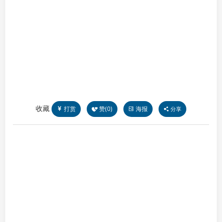
收藏
打赏
赞(
0
)
海报
分享