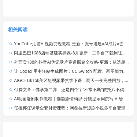
相关阅读
YouTube油管AI视频变现教程-更新：账号搭建×AI成片×去重限流解决方案×YPP变现×AI真人生成×人物一致性
阿里巴巴1688店铺基建实操课-8月更新；工作台下载到旺铺装修客服分流，手把手搞定开店全部必备操作
外面卖188的抖音AI伪记录片赛道掘金全攻略-更新；从选题到发布十一大环节拆解，零基础也能做出高流量真实感内容
让 Codex 用中转站生成图片：CC Switch 配置、画图能力检测与全局 Skill 教程
AIGC×TikTok美区短视频带货线下课；两天一夜完整回放，12小时高清视频收录头部操盘手全流程教学
付费文章：佛学第二弹：还是四个字“不常不断”依托八不偈解读无我因果连续之理
AI动画漫剧制作教程｜选题剧情构思·分镜提示词撰写·AI绘图配音·2D动画制作·剪映实操完成完整漫剧成片
任推邦任课堂全套付费课程；网盘拉新短剧小说多平台变现，从入门到高阶零基础也能轻松上手实操