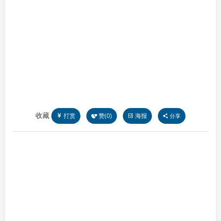
收藏
打赏
赞(
0
)
海报
分享