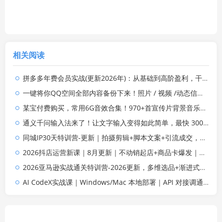
相关阅读
拼多多年费会员实战(更新2026年)：从基础到高阶盈利，干货拉满，帮你建立稳定盈利运营知识体系
一键将你QQ空间全部内容备份下来！照片 / 视频 /动态信息全存本地，Github最新开源项目 QzoneArchive
某宝付费购买，常用6G音效合集！970+首宣传片背景音乐，无版权可商用大气素材，分类清晰，高质量内容
通义千问输入法来了！让文字输入变得如此简单，最快 300 字/分，AI 自动润色，说话秒变工整文字
同城IP30天特训营-更新｜拍摄剪辑+脚本文案+引流成交，打爆本地流量提升门店业绩实操教学
2026抖店运营新课｜8月更新｜不动销起店+商品卡爆发｜达人玩法+店群批量复制｜轻松玩转抖音小店全域流量
2026亚马逊实战通关特训营-2026更新，多维选品+渐进式打法+AI应用，从0到1打造盈利店铺
AI CodeX实战课｜Windows/Mac 本地部署｜API 对接调通｜Skill 自制｜漫剧剪辑｜网站 VR 项目｜AI项目落地全教程