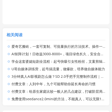
相关阅读
爱奇艺搬砖，一套可复制、可批量执行的方法技术。操作一个月，整年不用愁!
AI矩阵计划！日收益3000-8000+，项目绿色长久，安全合规靠谱，可批量放大。扶持工作室和分公司
学会这套婆媳短剧全流程：起号快吸引女性粉丝，文案剪辑视频制作一站式搞定，多种变现方式都可做
U哥自媒体训练营，起号搞流量，做爆款，培养做自媒体能力
3分钟真人AI影视剧怎么做？SD 2.0手把手完整制作流程｜Higgsfield 14天SD 2.0/2.5无限生成
付费文章：人到中年，九个可能帮助你延长寿命的习惯
付费文章：给原生家庭比较一般人的几点建议，打破阶层局限，实现个人与家族代际向上跃升
免费使用seedance2.0mini的方法，不能真人，可以无限10秒视频，9图+3音频参考