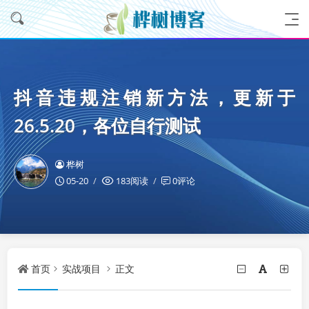
抖音违规注销新方法，更新于
26.5.20，各位自行测试
桦树
05-20
183阅读
0评论
首页
实战项目
正文