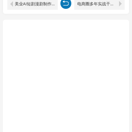
美业AI短剧漫剧制作实战课：生图技巧+对话生成+视频合成，赋能实体门店线上获客
电商圈多年实战干货-更新5月20：多位资深师兄实战干货/覆盖全域平台，中小卖家可复制的盈利指南