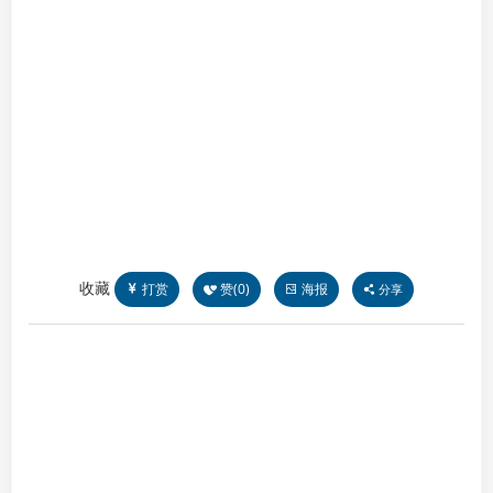
收藏
打赏
赞(
0
)
海报
分享