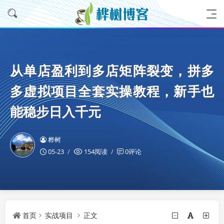
从单店盈利到多店矩阵裂变，拼多
多虚拟项目全套实操教程，新手也
能稳步日入千元
桦树
05-23
154阅读
0评论
首页
实战项目
正文