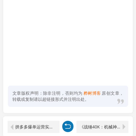
文章版权声明：除非注明，否则均为
桦树博客
原创文章，
转载或复制请以超链接形式并注明出处。
拼多多爆单运营实战课：吃透流量分发逻辑，科学定价布局SKU轻松提升店铺利润
《战锤40K：机械神教2》中文版