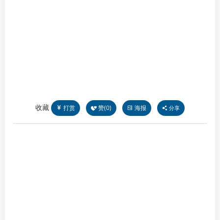
收藏
打赏
赞(
0
)
海报
分享