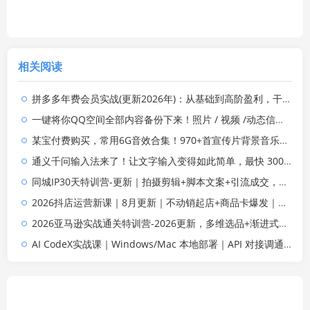
相关阅读
拼多多年费会员实战(更新2026年)：从基础到高阶盈利，干货拉满，帮你建立稳定盈利运营知识体系
一键将你QQ空间全部内容备份下来！照片 / 视频 /动态信息全存本地，Github最新开源项目 QzoneArchive
某宝付费购买，常用6G音效合集！970+首宣传片背景音乐，无版权可商用大气素材，分类清晰，高质量内容
通义千问输入法来了！让文字输入变得如此简单，最快 300 字/分，AI 自动润色，说话秒变工整文字
同城IP30天特训营-更新｜拍摄剪辑+脚本文案+引流成交，打爆本地流量提升门店业绩实操教学
2026抖店运营新课｜8月更新｜不动销起店+商品卡爆发｜达人玩法+店群批量复制｜轻松玩转抖音小店全域流量
2026亚马逊实战通关特训营-2026更新，多维选品+渐进式打法+AI应用，从0到1打造盈利店铺
AI CodeX实战课｜Windows/Mac 本地部署｜API 对接调通｜Skill 自制｜漫剧剪辑｜网站 VR 项目｜AI项目落地全教程