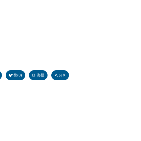
赞(
0
)
海报
分享