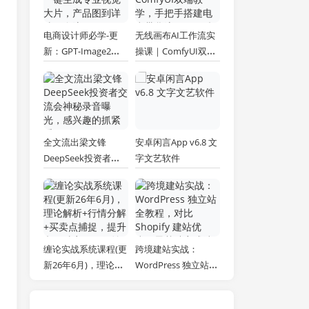
电商设计师必学-更
无线画布AI工作流实
新：GPT-Image2一
操课｜ComfyUI双端
键生成专业视觉大
教学，手把手搭建电
片，产品图到详情页
商带货流程，一键批
全流程
量产出图文短视频素
材
全文流出梁文锋
安卓闲言App v6.8 文
DeepSeek投资者交
字文艺软件
流会神秘录音曝光，
感兴趣的抓紧看
缠论实战系统课程(更
跨境建站实战：
新26年6月)，理论解
WordPress 独立站全
析+行情分解+买卖点
教程，对比 Shopify
捕捉，提升交易胜
建站优劣，零基础完