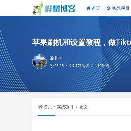
首页
实战项目
苹果刷机和设置教程，做Tik
桦树
05-23
171阅读
0评论
首页
实战项目
正文