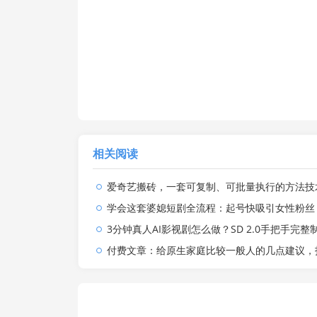
相关阅读
爱奇艺搬砖，一套可复制、可批量执行的方法技术。操作一个月，整
学会这套婆媳短剧全流程：起号快吸引女性粉丝，文案剪辑视频制作一站式搞定，多种变
3分钟真人AI影视剧怎么做？SD 2.0手把手完整制作流程｜Higgsfield 14天SD 2.0/2
付费文章：给原生家庭比较一般人的几点建议，打破阶层局限，实现个人与家族代