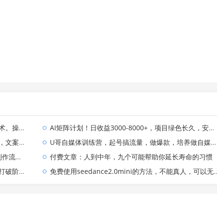
年不用愁!
AI矩阵计划！日收益3000-8000+，项目绿色长久，安全合规靠谱，可批量放大。扶持工作室和分公司
现方式都可做
U哥自媒体训练营，起号搞流量，做爆款，培养做自媒体能力
.5无限生成
付费文章：人到中年，九个可能帮助你延长寿命的习惯
际向上跃升
免费使用seedance2.0mini的方法，不能真人，可以无限10秒视频，9图+3音频参考