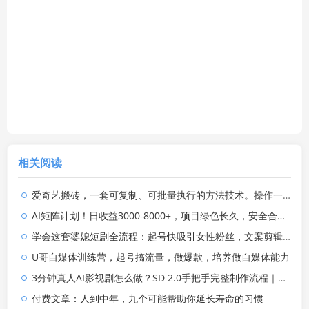
相关阅读
爱奇艺搬砖，一套可复制、可批量执行的方法技术。操作一个月，整年不用愁!
AI矩阵计划！日收益3000-8000+，项目绿色长久，安全合规靠谱，可批量放大。扶持工作室和分公司
学会这套婆媳短剧全流程：起号快吸引女性粉丝，文案剪辑视频制作一站式搞定，多种变现方式都可做
U哥自媒体训练营，起号搞流量，做爆款，培养做自媒体能力
3分钟真人AI影视剧怎么做？SD 2.0手把手完整制作流程｜Higgsfield 14天SD 2.0/2.5无限生成
付费文章：人到中年，九个可能帮助你延长寿命的习惯