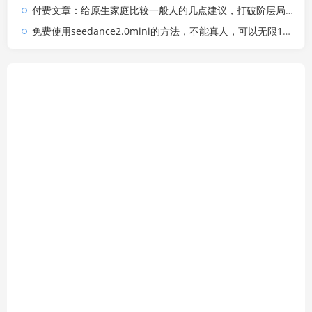
付费文章：给原生家庭比较一般人的几点建议，打破阶层局限，实现个人与家族代际向上跃升
免费使用seedance2.0mini的方法，不能真人，可以无限10秒视频，9图+3音频参考