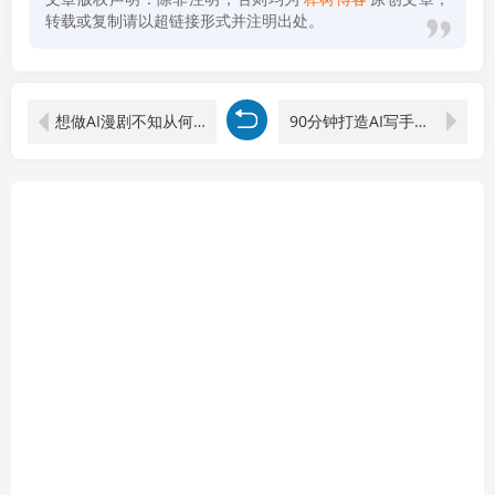
转载或复制请以超链接形式并注明出处。
想做AI漫剧不知从何下手？开局一条蛇全流程拆解，学会脚本撰写与剪辑合成
90分钟打造AI写手！一次搞定广告、销售邮件、落地页【原创双语字幕】