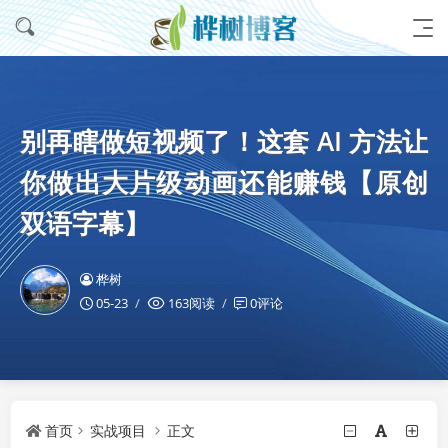
别再瞎做短视频了！这套 AI 方法让
你做出大片级动画还能赚钱【原创
双语字幕】
桦树
05-23
163阅读
0评论
首页
实战项目
正文