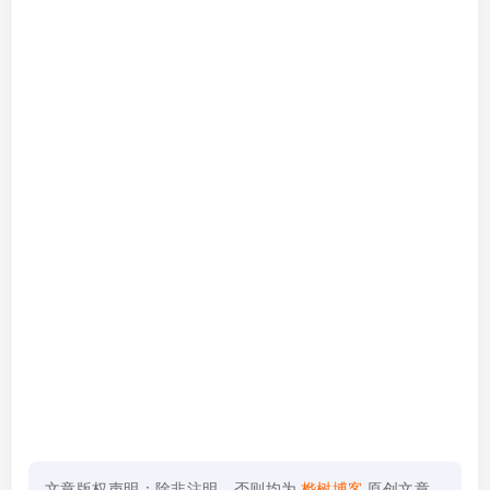
文章版权声明：除非注明，否则均为
桦树博客
原创文章，