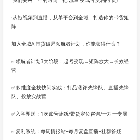
·我们要用一年的时间，把'流量'变成可复利的'资产'
·从短视频到直播，从单平台到全域，打造你的带货矩
阵
加入全域AI带货破局领航者计划，你能获得什么？
✅领航者计划3大阶段：起号变现→矩阵放大→长效经
营
✅多维度全栈快闪实战：打品测评先锋队、直播先锋
队、投放实战营
✅入学即送：1次账号诊断/带货定位咨询/一对一专属
✅复利系统：每周情报站+每月复盘直播+社群答疑