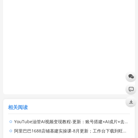
相关阅读
YouTube油管AI视频变现教程-更新：账号搭建×AI成片×去重限流解决方案×YPP变现×AI真人生成×人物一致性
阿里巴巴1688店铺基建实操课-8月更新；工作台下载到旺铺装修客服分流，手把手搞定开店全部必备操作