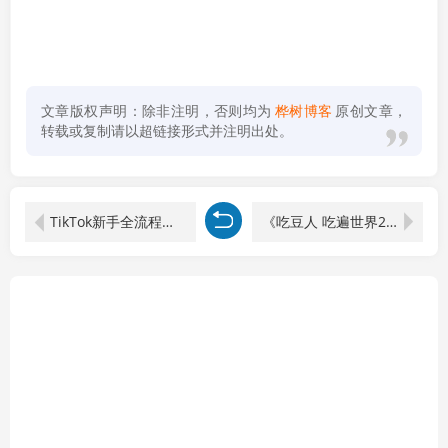
文章版权声明：除非注明，否则均为
桦树博客
原创文章，
转载或复制请以超链接形式并注明出处。
TikTok新手全流程操作课：爱思助手刷机+激活设置+下载网络配置一键搞定
《吃豆人 吃遍世界2》中文版