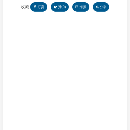
收藏
打赏
赞(
0
)
海报
分享