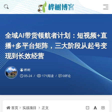
全域AI带货领航者计划：短视频+直
播+多平台矩阵，三大阶段从起号变
现到长效经营
桦树
05-24
171阅读
0评论
首页
实战项目
正文