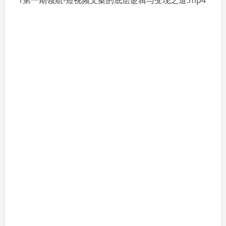
1第一期领航-短视频文案的底层逻辑与变现之道.mp4