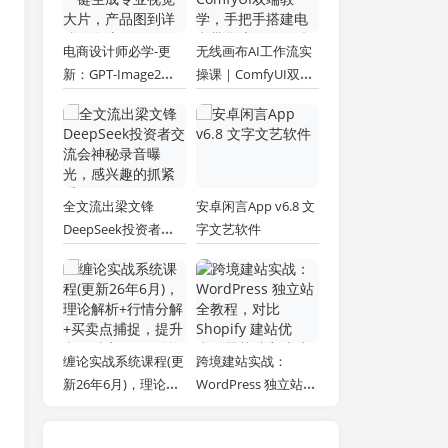
电商设计师必学-更
无线画布AI工作流实
新：GPT-Image2一
操课｜ComfyUI双端
键生成专业视觉大
教学，手把手搭建电
片，产品图到详情页
商带货流程，一键批
全流程
量产出图文短视频素
材
全文流出梁文锋
安卓闲言App v6.8 文
DeepSeek投资者交
字文艺软件
流会神秘录音曝光，
感兴趣的抓紧看
缠论实战系统课程(更
跨境建站实战：
新26年6月)，理论解
WordPress 独立站全
析+行情分解+买卖点
教程，对比 Shopify
捕捉，提升交易胜
建站优劣，零基础完