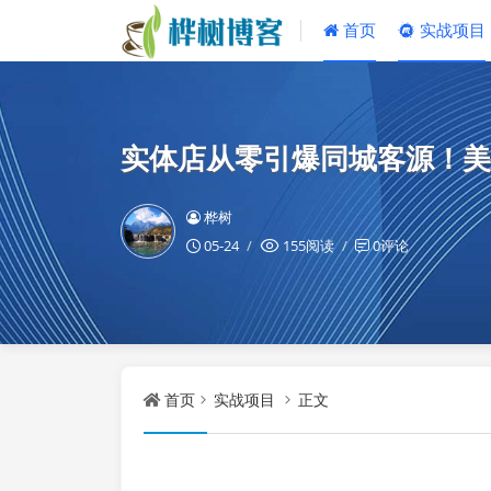
首页
实战项目
实体店从零引爆同城客源！美
桦树
05-24
155阅读
0评论
首页
实战项目
正文