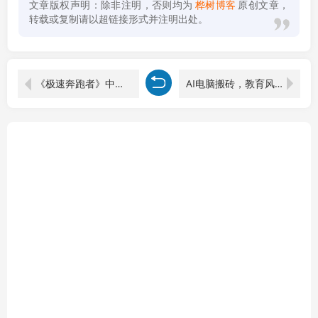
文章版权声明：除非注明，否则均为
桦树博客
原创文章，
转载或复制请以超链接形式并注明出处。
《极速奔跑者》中文版
AI电脑搬砖，教育风口一单500+，小白可做，提供接单资源