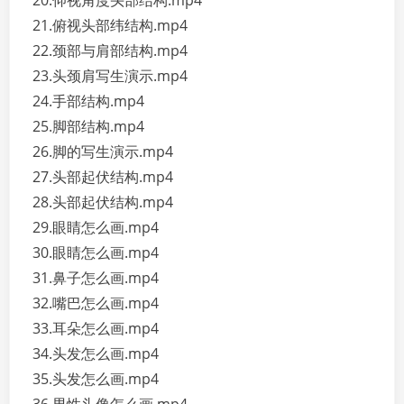
20.仰视角度头部结构.mp4
21.俯视头部纬结构.mp4
22.颈部与肩部结构.mp4
23.头颈肩写生演示.mp4
24.手部结构.mp4
25.脚部结构.mp4
26.脚的写生演示.mp4
27.头部起伏结构.mp4
28.头部起伏结构.mp4
29.眼睛怎么画.mp4
30.眼睛怎么画.mp4
31.鼻子怎么画.mp4
32.嘴巴怎么画.mp4
33.耳朵怎么画.mp4
34.头发怎么画.mp4
35.头发怎么画.mp4