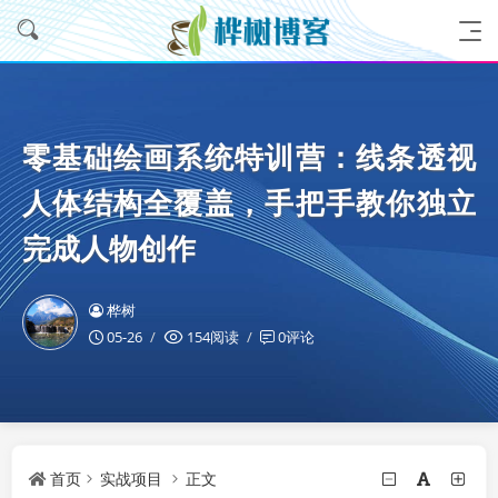
零基础绘画系统特训营：线条透视
人体结构全覆盖，手把手教你独立
完成人物创作
桦树
05-26
154阅读
0评论
首页
实战项目
正文