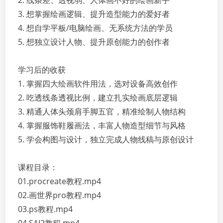
2. 线条差、透视弱、人体画不好的绘画新手
3. 想掌握绘画逻辑、提升造型能力的爱好者
4. 想自学平板/电脑绘画、无系统方法的学员
5. 想独立设计人物、提升原创能力的创作者
学习后的收获
1. 掌握四大绘画软件用法，选对设备高效创作
2. 吃透线条透视比例，建立扎实绘画底层逻辑
3. 精通人体头颈肩手脚五官，精准绘制人物结构
4. 掌握服饰鞋履画法，丰富人物造型细节与风格
5. 学会构图与设计，独立完成人物线稿与原创设计
课程目录：
01.procreate教程.mp4
02.画世界pro教程.mp4
03.ps教程.mp4