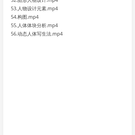
52.图形人物设计.mp4
53.人物设计元素.mp4
54.构图.mp4
55.人体体块分析.mp4
56.动态人体写生法.mp4