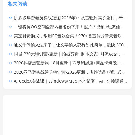
相关阅读
拼多多年费会员实战(更新2026年)：从基础到高阶盈利，干货拉满，帮你建立稳定盈利运营知识体系
一键将你QQ空间全部内容备份下来！照片 / 视频 /动态信息全存本地，Github最新开源项目 QzoneArchive
某宝付费购买，常用6G音效合集！970+首宣传片背景音乐，无版权可商用大气素材，分类清晰，高质量内容
通义千问输入法来了！让文字输入变得如此简单，最快 300 字/分，AI 自动润色，说话秒变工整文字
同城IP30天特训营-更新｜拍摄剪辑+脚本文案+引流成交，打爆本地流量提升门店业绩实操教学
2026抖店运营新课｜8月更新｜不动销起店+商品卡爆发｜达人玩法+店群批量复制｜轻松玩转抖音小店全域流量
2026亚马逊实战通关特训营-2026更新，多维选品+渐进式打法+AI应用，从0到1打造盈利店铺
AI CodeX实战课｜Windows/Mac 本地部署｜API 对接调通｜Skill 自制｜漫剧剪辑｜网站 VR 项目｜AI项目落地全教程