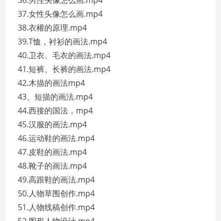
36.男性头像怎么画.mp4
37.女性头像怎么画.mp4
38.衣權的原理.mp4
39.T恤，衬衫的画法.mp4
40.卫衣、毛衣的画法.mp4
41.短裤、长裤的画法.mp4
42.木描的画法mp4
43、短描的画法.mp4
44.西接的国法，mp4
45.汉服的画法.mp4
46.运动鞋的画法.mp4
47.皮鞋的画法.mp4
48.靴子的画法.mp4
49.高跟鞋的画法.mp4
50.人物草围创作.mp4
51.人物线稿创作.mp4