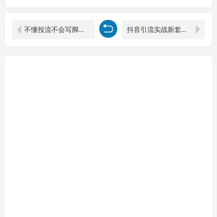
不懂投流不会写脚本？Deepseek帮你搞定！千川去同质化语言体系，抖音个人IP爆单率翻倍
抖音引流实战新套路，挂机自动引流截流精准锁定客户，月收益破 2W+