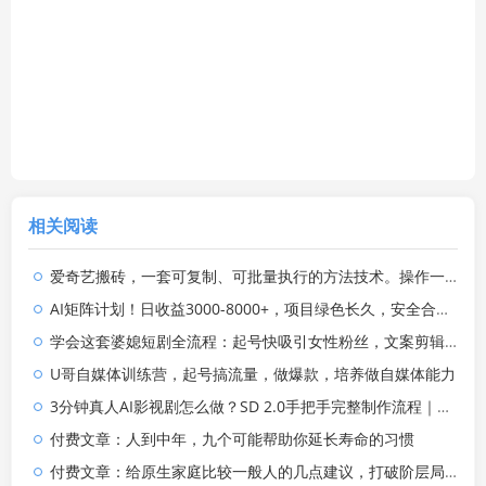
相关阅读
爱奇艺搬砖，一套可复制、可批量执行的方法技术。操作一个月，整年不用愁!
AI矩阵计划！日收益3000-8000+，项目绿色长久，安全合规靠谱，可批量放大。扶持工作室和分公司
学会这套婆媳短剧全流程：起号快吸引女性粉丝，文案剪辑视频制作一站式搞定，多种变现方式都可做
U哥自媒体训练营，起号搞流量，做爆款，培养做自媒体能力
3分钟真人AI影视剧怎么做？SD 2.0手把手完整制作流程｜Higgsfield 14天SD 2.0/2.5无限生成
付费文章：人到中年，九个可能帮助你延长寿命的习惯
付费文章：给原生家庭比较一般人的几点建议，打破阶层局限，实现个人与家族代际向上跃升