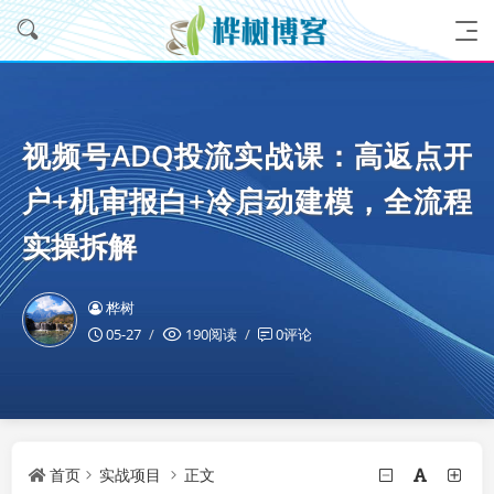
视频号ADQ投流实战课：高返点开
户+机审报白+冷启动建模，全流程
实操拆解
桦树
05-27
190阅读
0评论
首页
实战项目
正文