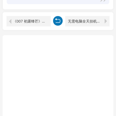
《007 初露锋芒》中文版
无需电脑全天挂机，一部手机即可完成的CS2市场自动捡漏淘金，包教包会，日入300+