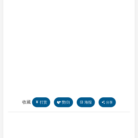
收藏
打赏
赞(
0
)
海报
分享