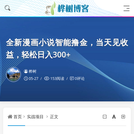
全新漫画小说智能撸金，当天见收
益，轻松日入300+
桦树
05-27
153阅读
0评论
首页
实战项目
正文