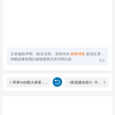
文章版权声明：除非注明，否则均为
桦树博客
原创文章，
转载或复制请以超链接形式并注明出处。
即梦AI控图大师课：主体一致性+边缘轮廓控制+角色姿态，精准把控图像生成
《桥梁建筑师3》中文版