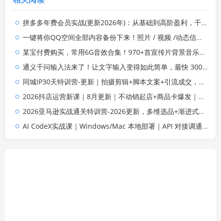
拼多多年费会员实战(更新2026年)：从基础到高阶盈利，干货拉满，帮你建立稳定盈利运营知识体系
一键将你QQ空间全部内容备份下来！照片 / 视频 /动态信息全存本地，Github最新开源项目 QzoneArchive
某宝付费购买，常用6G音效合集！970+首宣传片背景音乐，无版权可商用大气素材，分类清晰，高质量内容
通义千问输入法来了！让文字输入变得如此简单，最快 300 字/分，AI 自动润色，说话秒变工整文字
同城IP30天特训营-更新｜拍摄剪辑+脚本文案+引流成交，打爆本地流量提升门店业绩实操教学
2026抖店运营新课｜8月更新｜不动销起店+商品卡爆发｜达人玩法+店群批量复制｜轻松玩转抖音小店全域流量
2026亚马逊实战通关特训营-2026更新，多维选品+渐进式打法+AI应用，从0到1打造盈利店铺
AI CodeX实战课｜Windows/Mac 本地部署｜API 对接调通｜Skill 自制｜漫剧剪辑｜网站 VR 项目｜AI项目落地全教程