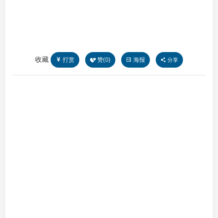
收藏
打赏
赞(
0
)
海报
分享