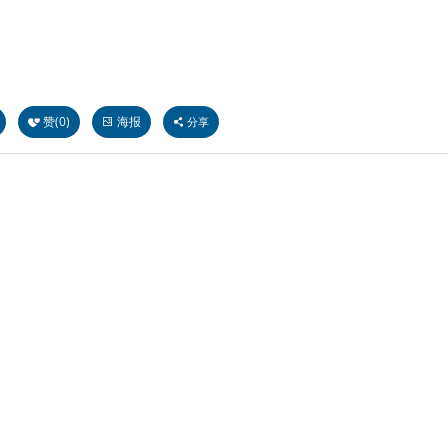
赞(
0
)
海报
分享