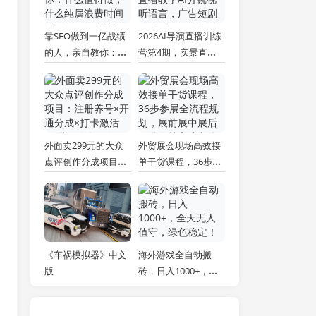
靠SEO做到一亿战绩
2026AI导演直播训练
的人，亲自教你：什
营第4期，实景直播
么值得做，什么纯属
教学AI分镜视听语
浪费时间【原创双语
言，广告短剧MV实
字幕】
战，解决人物画面崩
坏痛点
外面卖299元的大众
外贸展会现场高效接
点评创作分成项目：
单干货课程，36步参
注册养号×开通分成×
展全流程规划，展前
打卡激活×AI批量笔
展中展后标准化获客
记×次日见收益，月
成交体系
入1w+
《车祸模拟器》中文
海外游戏全自动搬
版
砖，日入1000+，全
天无人值守，绿色稳
定！