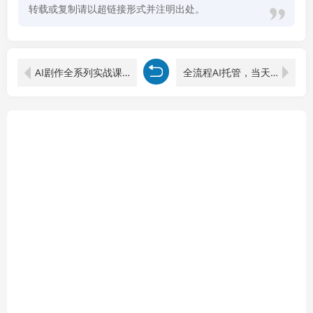
转载或复制请以超链接形式并注明出处。
AI剧作全系列实战课：Seedance2.0+Sora2全流程，从改编到成片，批量产出高质量短剧
全流程AI托管，当天做当天出单，单账号轻松日入500+，小白轻松上手