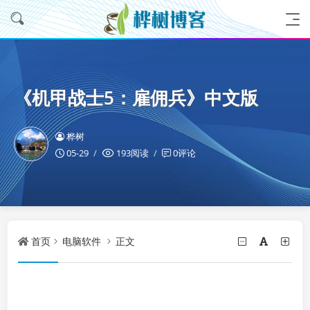
《机甲战士5：雇佣兵》中文版
桦树
05-29
193阅读
0评论
首页
电脑软件
正文