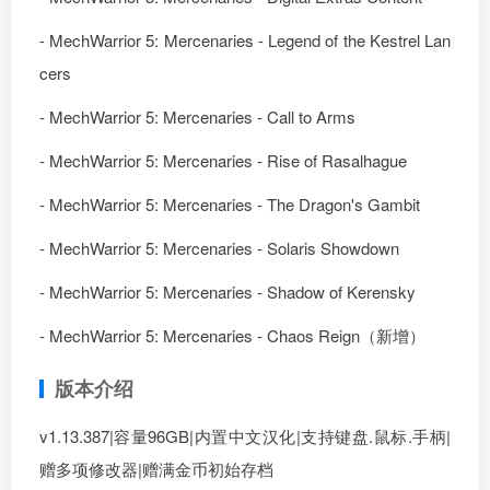
- MechWarrior 5: Mercenaries - Legend of the Kestrel Lan
cers
- MechWarrior 5: Mercenaries - Call to Arms
- MechWarrior 5: Mercenaries - Rise of Rasalhague
- MechWarrior 5: Mercenaries - The Dragon's Gambit
- MechWarrior 5: Mercenaries - Solaris Showdown
- MechWarrior 5: Mercenaries - Shadow of Kerensky
- MechWarrior 5: Mercenaries - Chaos Reign（新增）
版本介绍
v1.13.387|容量96GB|内置中文汉化|支持键盘.鼠标.手柄|
赠多项修改器|赠满金币初始存档