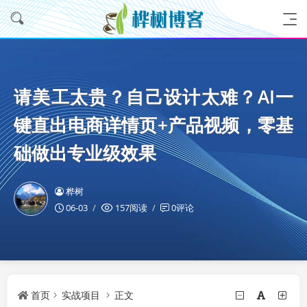
请美工太贵？自己设计太难？AI一
键直出电商详情页+产品视频，零基
础做出专业级效果
桦树
06-03
157阅读
0评论
首页
实战项目
正文