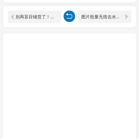
别再盲目铺货了！选品逻辑+关键字优化+广告漏斗，一套课打通亚马逊出单全流程
图片批量无痕去水印，全自动处理，给模特换衣、换造型，只要你想要的，都可以 (附视频教程)