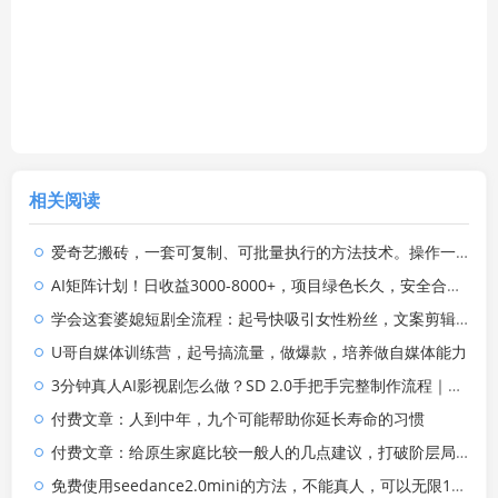
相关阅读
爱奇艺搬砖，一套可复制、可批量执行的方法技术。操作一个月，整年不用愁!
AI矩阵计划！日收益3000-8000+，项目绿色长久，安全合规靠谱，可批量放大。扶持工作室和分公司
学会这套婆媳短剧全流程：起号快吸引女性粉丝，文案剪辑视频制作一站式搞定，多种变现方式都可做
U哥自媒体训练营，起号搞流量，做爆款，培养做自媒体能力
3分钟真人AI影视剧怎么做？SD 2.0手把手完整制作流程｜Higgsfield 14天SD 2.0/2.5无限生成
付费文章：人到中年，九个可能帮助你延长寿命的习惯
付费文章：给原生家庭比较一般人的几点建议，打破阶层局限，实现个人与家族代际向上跃升
免费使用seedance2.0mini的方法，不能真人，可以无限10秒视频，9图+3音频参考