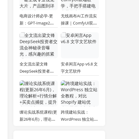
电商设计师必学-更
无线画布AI工作流实
新：GPT-Image2一
操课｜ComfyUI双端
键生成专业视觉大
教学，手把手搭建电
片，产品图到详情页
商带货流程，一键批
全流程
量产出图文短视频素
材
全文流出梁文锋
安卓闲言App v6.8 文
DeepSeek投资者交
字文艺软件
流会神秘录音曝光，
感兴趣的抓紧看
缠论实战系统课程(更
跨境建站实战：
新26年6月)，理论解
WordPress 独立站全
析+行情分解+买卖点
教程，对比 Shopify
捕捉，提升交易胜
建站优劣，零基础完