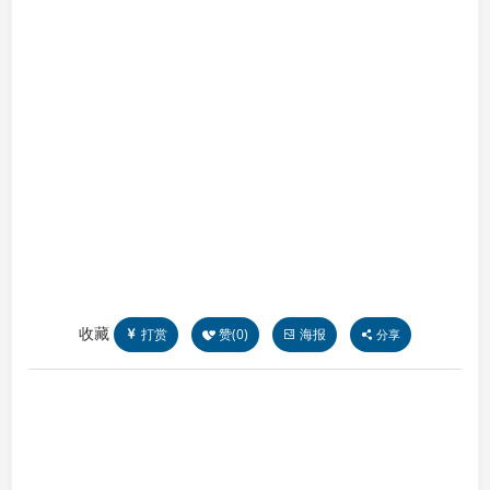
收藏
打赏
赞(
0
)
海报
分享