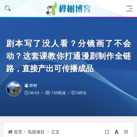
剧本写了没人看？分镜画了不会
动？这套课教你打通漫剧制作全链
路，直接产出可传播成品
桦树
06-03
135阅读
0评论
首页
实战项目
正文