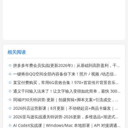
相关阅读
拼多多年费会员实战(更新2026年)：从基础到高阶盈利，干货拉满，帮你建立稳定盈利运营知识体系
一键将你QQ空间全部内容备份下来！照片 / 视频 /动态信息全存本地，Github最新开源项目 QzoneArchive
某宝付费购买，常用6G音效合集！970+首宣传片背景音乐，无版权可商用大气素材，分类清晰，高质量内容
通义千问输入法来了！让文字输入变得如此简单，最快 300 字/分，AI 自动润色，说话秒变工整文字
同城IP30天特训营-更新｜拍摄剪辑+脚本文案+引流成交，打爆本地流量提升门店业绩实操教学
2026抖店运营新课｜8月更新｜不动销起店+商品卡爆发｜达人玩法+店群批量复制｜轻松玩转抖音小店全域流量
2026亚马逊实战通关特训营-2026更新，多维选品+渐进式打法+AI应用，从0到1打造盈利店铺
AI CodeX实战课｜Windows/Mac 本地部署｜API 对接调通｜Skill 自制｜漫剧剪辑｜网站 VR 项目｜AI项目落地全教程