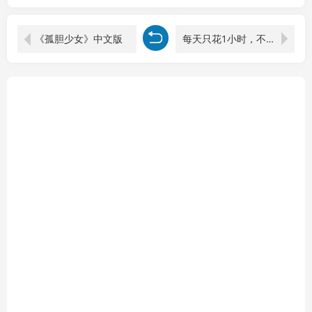
《孤胆少女》中文版
每天只花1小时，不用囤货不用打包，希音全托管无货源保姆教程，小白也能轻松赚第一桶金