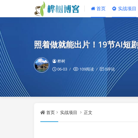
首页
实战项目
照着做就能出片！19节AI
桦树
06-03
109阅读
0评论
首页
实战项目
正文