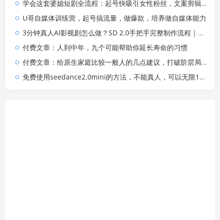
学会这套婆媳短剧全流程：起号快吸引女性粉丝，文案剪辑视频制作一站式搞定，多种变现方式都可做
U哥自媒体训练营，起号搞流量，做爆款，培养做自媒体能力
3分钟真人AI影视剧怎么做？SD 2.0手把手完整制作流程｜Higgsfield 14天SD 2.0/2.5无限生成
付费文章：人到中年，九个可能帮助你延长寿命的习惯
付费文章：给原生家庭比较一般人的几点建议，打破阶层局限，实现个人与家族代际向上跃升
免费使用seedance2.0mini的方法，不能真人，可以无限10秒视频，9图+3音频参考