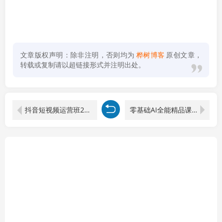
文章版权声明：除非注明，否则均为
桦树博客
原创文章，
转载或复制请以超链接形式并注明出处。
抖音短视频运营班2026：从账号定位到带货变现，八大模块系统学会上热门涨粉
零基础AI全能精品课：豆包+即梦+DeepSeek，从生图生视频到数字人全流程