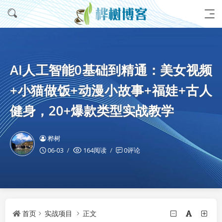
AI人工智能0基础到精通：美女视频
+小猫做饭+动漫小故事+福娃+古人
健身，20+爆款类型实战教学
桦树
06-03
164阅读
0评论
首页
实战项目
正文