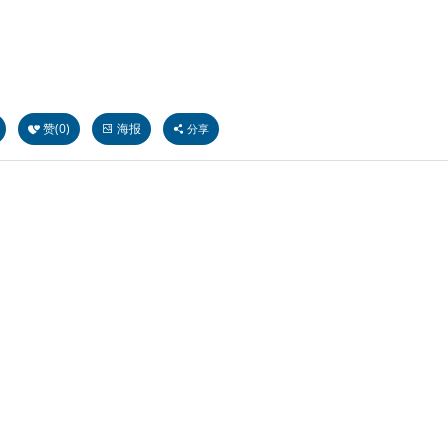
赞(
0
)
海报
分享