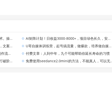
年不用愁!
AI矩阵计划！日收益3000-8000+，项目绿色长久，安全合规靠谱，可批量放大。扶持工作室和分公司
现方式都可做
U哥自媒体训练营，起号搞流量，做爆款，培养做自媒体能力
.5无限生成
付费文章：人到中年，九个可能帮助你延长寿命的习惯
际向上跃升
免费使用seedance2.0mini的方法，不能真人，可以无限10秒视频，9图+3音频参考