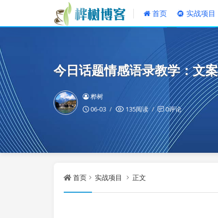
首页
实战项目
今日话题情感语录教学：文案
桦树
06-03
135阅读
0评论
首页
实战项目
正文