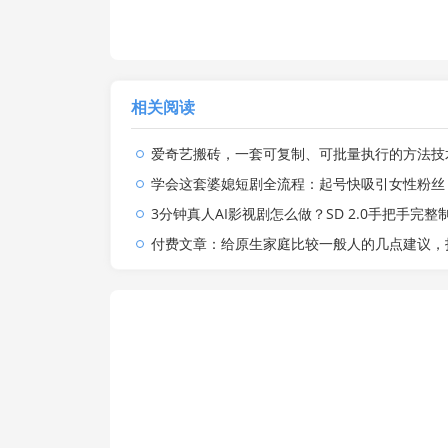
相关阅读
爱奇艺搬砖，一套可复制、可批量执行的方法技术。操作一个月，整
学会这套婆媳短剧全流程：起号快吸引女性粉丝，文案剪辑视频制作一站式搞定，多种变
3分钟真人AI影视剧怎么做？SD 2.0手把手完整制作流程｜Higgsfield 14天SD 2.0/2
付费文章：给原生家庭比较一般人的几点建议，打破阶层局限，实现个人与家族代