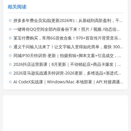
相关阅读
拼多多年费会员实战(更新2026年)：从基础到高阶盈利，干货拉满，帮你建立稳定盈利运营知识体系
一键将你QQ空间全部内容备份下来！照片 / 视频 /动态信息全存本地，Github最新开源项目 QzoneArchive
某宝付费购买，常用6G音效合集！970+首宣传片背景音乐，无版权可商用大气素材，分类清晰，高质量内容
通义千问输入法来了！让文字输入变得如此简单，最快 300 字/分，AI 自动润色，说话秒变工整文字
同城IP30天特训营-更新｜拍摄剪辑+脚本文案+引流成交，打爆本地流量提升门店业绩实操教学
2026抖店运营新课｜8月更新｜不动销起店+商品卡爆发｜达人玩法+店群批量复制｜轻松玩转抖音小店全域流量
2026亚马逊实战通关特训营-2026更新，多维选品+渐进式打法+AI应用，从0到1打造盈利店铺
AI CodeX实战课｜Windows/Mac 本地部署｜API 对接调通｜Skill 自制｜漫剧剪辑｜网站 VR 项目｜AI项目落地全教程