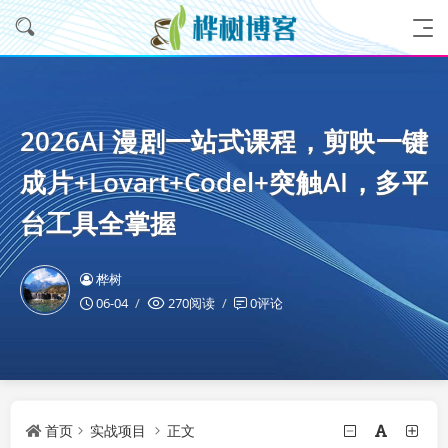
2026AI 漫剧一站式课程，剪映一键
成片+Lovart+Codel+突触AI，多平
台工具全掌握
桦树
06-04
270阅读
0评论
首页
实战项目
正文