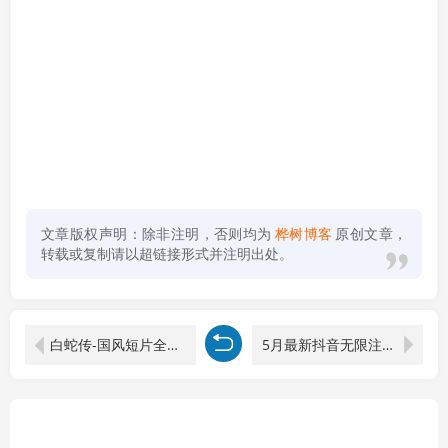
文章版权声明：除非注明，否则均为
桦树博客
原创文章，
转载或复制请以超链接形式并注明出处。
白蛇传-国风短片全教程！ChatGPT+Seedance2.0，一套课跑通古风AI影视创作
5月最新抖音无限注册、无限实名、0粉开播技术，认真看完现场就能开始操作，适合批量矩阵