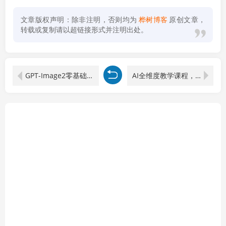
文章版权声明：除非注明，否则均为
桦树博客
原创文章，
转载或复制请以超链接形式并注明出处。
GPT-Image2零基础到精通实操：从账号注册到商业海报，AI出图底层逻辑+全场景实战SOP
AI全维度教学课程，汇总1700种AI使用方法，结合算法原理讲解落地实操技巧