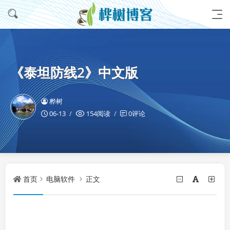
《泰坦防线2》中文版
桦树
06-13
154阅读
0评论
首页
电脑软件
正文