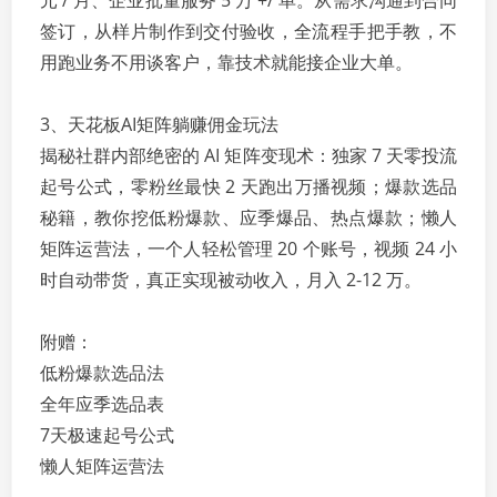
元 / 月、企业批量服务 5 万 +/ 单。从需求沟通到合同
签订，从样片制作到交付验收，全流程手把手教，不
用跑业务不用谈客户，靠技术就能接企业大单。
3、天花板AI矩阵躺赚佣金玩法
揭秘社群内部绝密的 AI 矩阵变现术：独家 7 天零投流
起号公式，零粉丝最快 2 天跑出万播视频；爆款选品
秘籍，教你挖低粉爆款、应季爆品、热点爆款；懒人
矩阵运营法，一个人轻松管理 20 个账号，视频 24 小
时自动带货，真正实现被动收入，月入 2-12 万。
附赠：
低粉爆款选品法
全年应季选品表
7天极速起号公式
懒人矩阵运营法