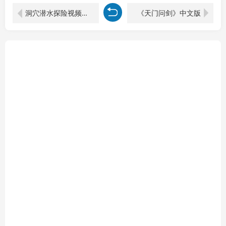
洞穴潜水探险视频教学：无需实拍不出镜，AE素材重组+氛围剪辑，解锁双收益日入1k+
《天门问剑》中文版