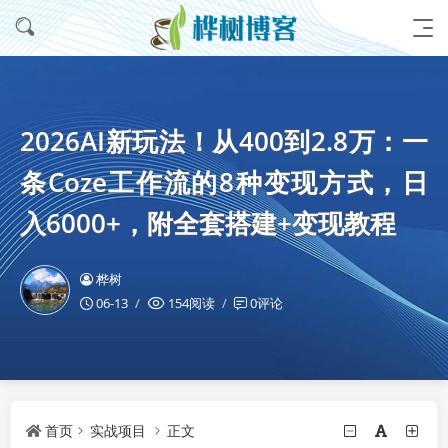
2026AI新玩法！从400到2.8万：一
条Coze工作流的8种变现方式，日
入6000+，附全套搭建+变现教程
桦树
06-13
154阅读
0评论
首页
实战项目
正文