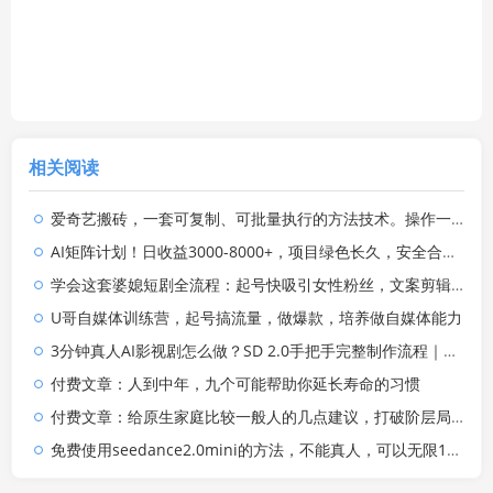
相关阅读
爱奇艺搬砖，一套可复制、可批量执行的方法技术。操作一个月，整年不用愁!
AI矩阵计划！日收益3000-8000+，项目绿色长久，安全合规靠谱，可批量放大。扶持工作室和分公司
学会这套婆媳短剧全流程：起号快吸引女性粉丝，文案剪辑视频制作一站式搞定，多种变现方式都可做
U哥自媒体训练营，起号搞流量，做爆款，培养做自媒体能力
3分钟真人AI影视剧怎么做？SD 2.0手把手完整制作流程｜Higgsfield 14天SD 2.0/2.5无限生成
付费文章：人到中年，九个可能帮助你延长寿命的习惯
付费文章：给原生家庭比较一般人的几点建议，打破阶层局限，实现个人与家族代际向上跃升
免费使用seedance2.0mini的方法，不能真人，可以无限10秒视频，9图+3音频参考