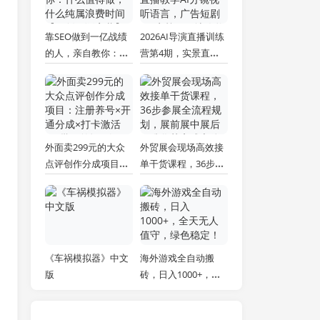
靠SEO做到一亿战绩
2026AI导演直播训练
的人，亲自教你：什
营第4期，实景直播
么值得做，什么纯属
教学AI分镜视听语
浪费时间【原创双语
言，广告短剧MV实
字幕】
战，解决人物画面崩
坏痛点
外面卖299元的大众
外贸展会现场高效接
点评创作分成项目：
单干货课程，36步参
注册养号×开通分成×
展全流程规划，展前
打卡激活×AI批量笔
展中展后标准化获客
记×次日见收益，月
成交体系
入1w+
《车祸模拟器》中文
海外游戏全自动搬
版
砖，日入1000+，全
天无人值守，绿色稳
定！