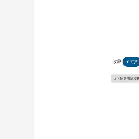
收藏
打赏
《纹身清除模拟器/T