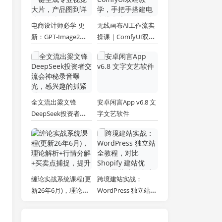
电商设计师必学-更
无线画布AI工作流实
新：GPT-Image2一
操课｜ComfyUI双端
键生成专业视觉大
教学，手把手搭建电
片，产品图到详情页
商带货流程，一键批
全流程
量产出图文短视频素
材
全文流出梁文锋
安卓闲言App v6.8 文
DeepSeek投资者交
字文艺软件
流会神秘录音曝光，
感兴趣的抓紧看
缠论实战系统课程(更
跨境建站实战：
新26年6月)，理论解
WordPress 独立站全
析+行情分解+买卖点
教程，对比 Shopify
捕捉，提升交易胜
建站优劣，零基础完