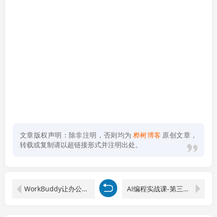
文章版权声明：除非注明，否则均为
桦树博客
原创文章，
转载或复制请以超链接形式并注明出处。
WorkBuddy让办公效率翻倍！会议纪要+PPT+Excel一键生成，80%重复工作AI自动干
AI编程实战课-第三期-6月更新：零基础从创意到变现，覆盖全品类产品开发，把想法变成赚钱项目