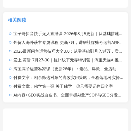
相关阅读
宝子哥抖音快手无人直播课-2026年8月5更新｜从基础搭建到高阶起号，稳号防封技术，搭建自动化直播变现体系
外贸人海外获客专属课程-更新7月，讲解社媒账号运营AI矩阵玩法，，系统掌握海外客户开发全流程实战方法
2026最新闲鱼运营技巧大全3.0；从零基础到月入过万，卖货准备、链接搭建到选品定价全拆解
爱上 黄昏 7月27-30｜杭州线下无界特训营｜淘宝天猫AI推广｜直通车人群｜全套PPT SOP思维导图资料包
淘宝高阶运营私家课（更新26年）：选品、爆款、全店动销，三模块构建盈利闭环，月入破5万
付费文章：相亲筛选对象的高效实用策略，全程落地可实操，规避短择、利己型相亲对象
付费文章：佛学第一弹:关于佛学，你只需要记住四个字
AI内容+GEO实战白皮书。全面掌握AI量产SOP与GEO分发机制