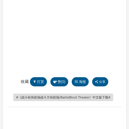
收藏
打赏
赞(
0
)
海报
分享
《战斗砖块剧场战斗方块剧场/BattleBlock Theater》中文版下载