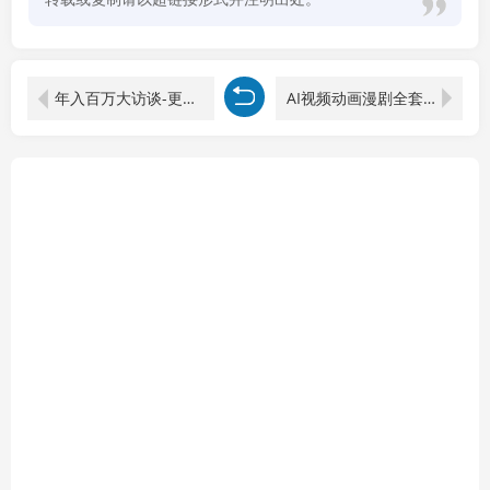
年入百万大访谈-更新：没有凭空而来的成功，只有全力以赴的坚守，多位大佬真实拆解逆风翻盘路
AI视频动画漫剧全套教程，详解可灵即梦Pika等七大平台，手把手教学零基础快速做视频